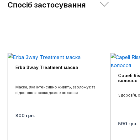
живлення
Спосіб застосування
волоссю 
1. Вимий
шкіру го
Нанесіть
підтриму
найкращо
закріпле
Erba 3way Treatment маска
Capeli Ri
волосся
Маска, яка інтенсивно живить, зволожує та
відновлює пошкоджене волосся
Здоров’я, б
800
грн.
590
грн.