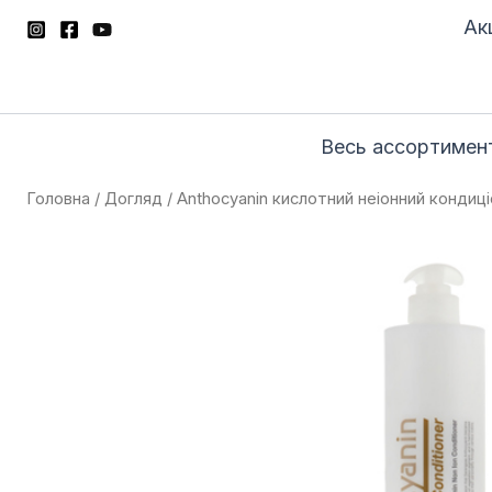
Перейти
Акц
до
вмісту
Весь ассортимен
Головна
/
Догляд
/ Anthocyanin кислотний неіонний кондиц