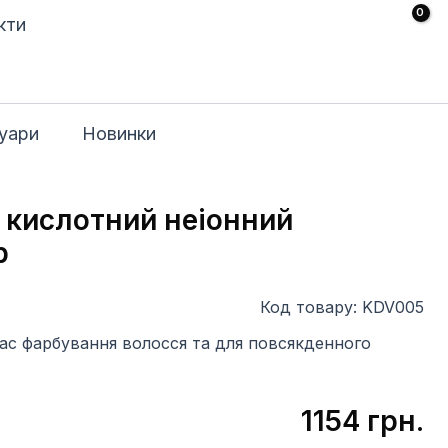
кти
уари
Новинки
 кислотний неіонний
р
Код товару: KDV005
час фарбування волосся та для повсякденного
1154
грн.