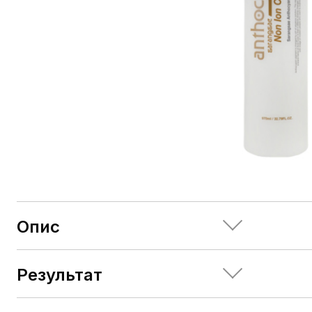
Опис
Часте фа
тьмяним,
відновле
Результат
Волосся 
нормаліз
довше. К
інгредіє