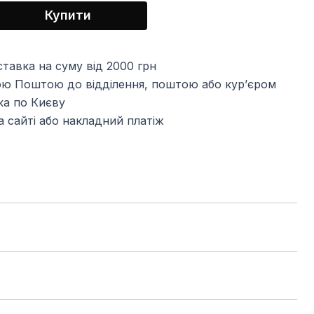
Купити
тавка на суму від 2000 грн
ю Поштою до відділення, поштою або кур’єром
ка по Києву
 сайті або накладний платіж
шити природний баланс волосся, роблячи його
олосся потребує додаткового догляду для
одить для фарбованого волосся, оскільки
о волосся зберігається яскравим і насиченим вдвічі
середовище допомагає закріпити фарбу, а активні
 сяйво, зменшує ламкість і забезпечує глибоке
ктивні інгредієнти: - Гідролізований шовк — надає