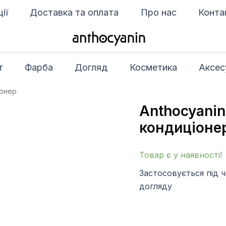
ії
Доставка та оплата
Про нас
Конта
т
Фарба
Догляд
Косметика
Аксес
іонер
Anthocyanin
Anthocyanin
кислотний
кондиціоне
неіонний
кондиціонер
кількість
Товар є у наявності!
Застосовується під 
догляду