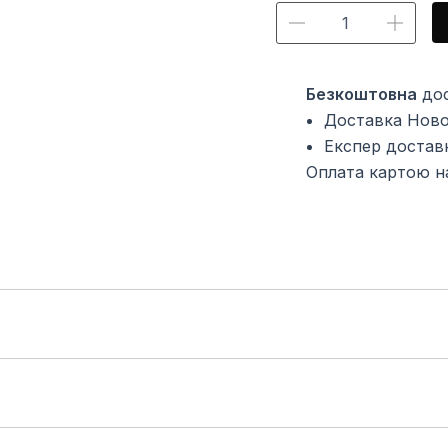
Безкоштовна
дос
Доставка Ново
Експер достав
Оплата картою на
рбування та інші перукарські процедури можуть пору
 ламким та сприяючи швидкому вимиванню кольору. В
ння. Кислотний кондиціонер Anthocyanin ідеально підх
стає м’яким, зволоженим і блискучим. Колір фарбованог
ує його баланс та сприяє збереженню кольору. Кисле 
ондиціонер зміцнює волосся, відновлює його природне
нти роблять волосся м’яким, блискучим і здоровим. ⠀ А