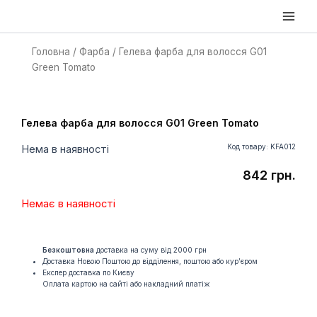
Перейти
Main
до
Men
вмісту
Головна
/
Фарба
/ Гелева фарба для волосся G01
Green Tomato
Гелева фарба для волосся G01 Green Tomato
Код товару: KFA012
Нема в наявності
842
грн.
Немає в наявності
Безкоштовна
доставка на суму від 2000 грн
Доставка Новою Поштою до відділення, поштою або кур’єром
Експер доставка по Києву
Оплата картою на сайті або накладний платіж