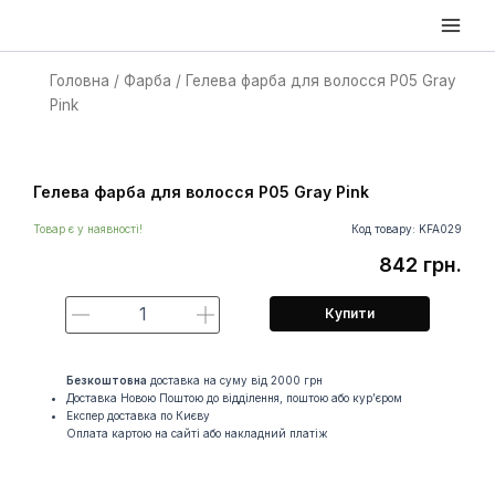
Перейти
Main
до
Men
вмісту
Головна
/
Фарба
/ Гелева фарба для волосся P05 Gray
Pink
Гелева
фарба
для
Гелева фарба для волосся P05 Gray Pink
волосся
P05
Товар є у наявності!
Код товару: KFA029
Gray
842
грн.
Pink
кількість
Купити
Безкоштовна
доставка на суму від 2000 грн
Доставка Новою Поштою до відділення, поштою або кур’єром
Експер доставка по Києву
Оплата картою на сайті або накладний платіж