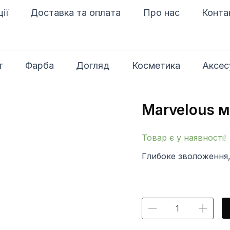
ії
Доставка та оплата
Про нас
Конта
т
Фарба
Догляд
Косметика
Аксес
Marvelous м
Marvelous
маска
з
Товар є у наявності!
прополісом
кількість
Глибоке зволоження,