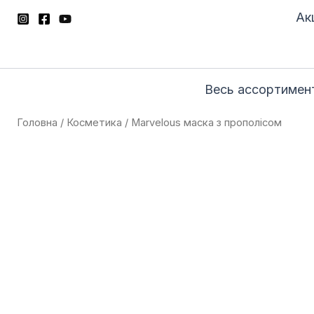
Перейти
Акц
до
вмісту
Весь ассортимен
Головна
/
Косметика
/ Marvelous маска з прополісом