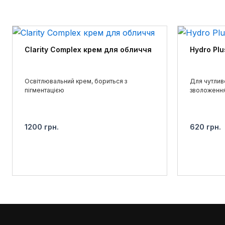
рекоменд
Алантоїн
(5-10°C)
Clarity Complex крем для обличчя
Hydro Pl
Освітлювальний крем, бориться з
Для чутливо
пігментацією
зволоження
1200
грн.
620
грн.