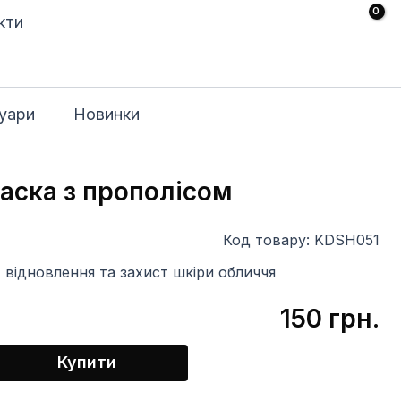
кти
уари
Новинки
аска з прополісом
Код товару: KDSH051
 відновлення та захист шкіри обличчя
150
грн.
Купити