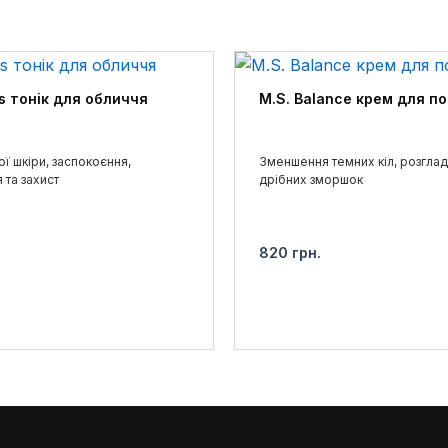
ується використовувати курсом 12 днів, а потім 1-2 р
 — заспокоює шкіру, зберігає зволоження та стимулює
 для додаткового ефекту прохолоди.
us тонік для обличчя
M.S. Balance крем для по
ї шкіри, заспокоєння,
Зменшення темних кіл, розгла
 та захист
дрібних зморшок
820
грн.